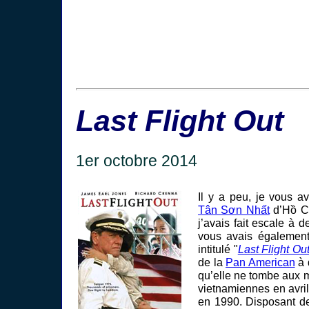
Last Flight Out
1er octobre 2014
Il y a peu, je vous av
Tân Sơn Nhất
d’Hồ Ch
j’avais fait escale à d
vous avais également
intitulé "
Last Flight Ou
de la
Pan American
à q
qu’elle ne tombe aux 
vietnamiennes en avril
en 1990. Disposant d