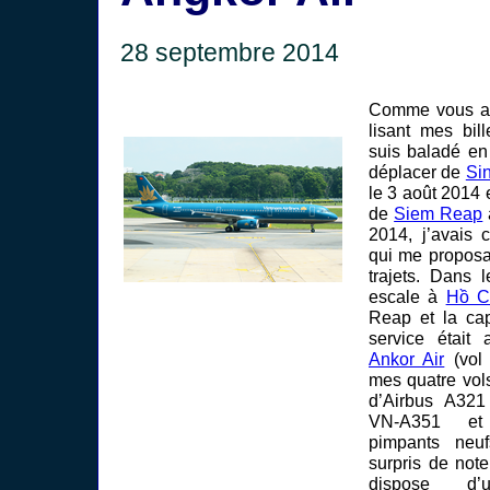
28 septembre 2014
Comme vous av
lisant mes bil
suis baladé en
déplacer de
Si
le 3 août 2014 e
de
Siem Reap
2014, j’avais 
qui me proposa
trajets. Dans l
escale à
Hồ C
Reap et la cap
service était
Ankor Air
(vol 
mes quatre vol
d’Airbus A321
VN-A351 
pimpants neufs
surpris de not
dispose d’