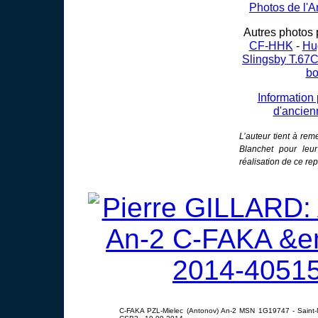
Photos de l'
Autres photos 
CF-HHK
-
Hu
Slingsby T.6
bo
Information
d'ancien
L’auteur tient à re
Blanchet pour leur
réalisation de ce re
C-FAKA PZL-Mielec (Antonov) An-2 MSN 1G19747 - Saint-M