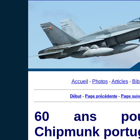
Accueil
-
Photos
-
Articles
-
Bib
Début
-
Page précédente
-
Page suiv
60 ans po
Chipmunk portu