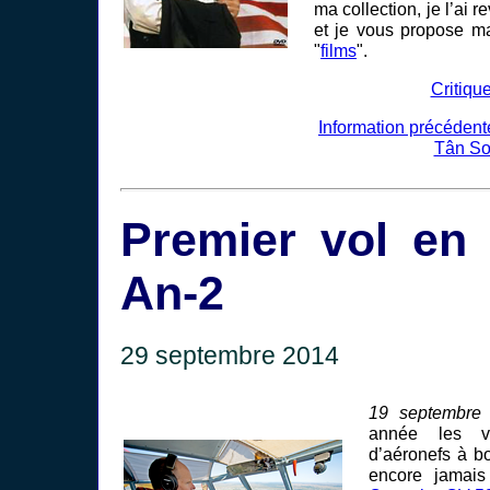
ma collection, je l’ai r
et je vous propose ma
"
films
".
Critique
Information précédente
Tân Sơ
Premier vol en
An-2
29 septembre 2014
19 septembre 
année les v
d’aéronefs à b
encore jamais