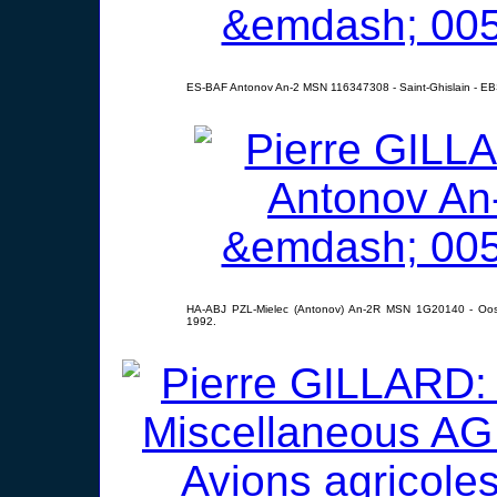
ES-BAF Antonov An-2 MSN 116347308 - Saint-Ghislain - EB
HA-ABJ PZL-Mielec (Antonov) An-2R MSN 1G20140 - Oos
1992.