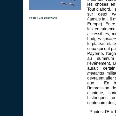
les choses en
Tout d'abord, i
sur deux wee
Photo : Eric Bannwarth
(jamais fait, il
Europe). Entr
les entraîneme
accessibles, m
badges
spotter
le plateau étai
ceux qui ont p
Payerne, l'orga
au summum 
l’événement. Br
aurait certa
meetings
milit
devraient aller
eux ! En bre
l'impression d
d'unique, su
historiques or
centenaire des
Photos d'Eric