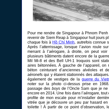
Pour me rendre de Singapour à Phnom Penh l
revenir de Siem Reap à Singapour huit jours plu
chaque fois à
Hồ Chí Minh
, autrefois connue 
Après l’atterrissage, lorsque l’avion roule sur
menant à l’aérogare, à droite, on peut voir 
plusieurs bâtiments datent encore de la guerr
Mil Mi-8 et des Bell UH-1 Iroquois sont stat
aires bétonnées. À gauche de l’appareil, on
béton ceinturant d’anciennes alvéoles et de
aéronefs qui y étaient stationnés des attaques.
également de vestiges de la
guerre du Vie
noter sur la photo ci-dessus prise en 1968.
passage des
boys
de l’Oncle Sam que je ne 
encore en 2014. Une fois dans l’aérogare, tout ce
profite de mon escale pour m’installer derriè
vitrée que je découvre un peu par hasard en 
toilette ! À partir de ce point d’observation,