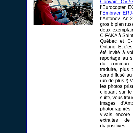
Convair CV-5
l’Eurocopter E
l’
Embraer ERJ
l’Antonov An-
gros biplan russ
deux exemplair
C-FAKA à Saint
Québec et C
Ontario. Et c’es
été invité à v
reportage au s
du commun. C
traduire, plus 
sera diffusé au
(un de plus !) 
les photos pri
cliquant sur le
suite, vous tro
images d’Ant
photographiés
vivais encore 
extraites d
diapositives.