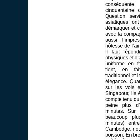
conséquen
cinquantaine 
Question servi
asiatiques on
démarquer et c
avec la compag
aussi l’impr
hôtesse de l’ai
il faut répond
physiques et d’
uniforme en 
tient, en fa
traditionnel et
élégance. Quan
sur les vols 
Singapour, ils 
compte tenu qu’i
peine plus d
minutes. Sur 
beaucoup plu
minutes) ent
Cambodge, nous
boisson. En bref