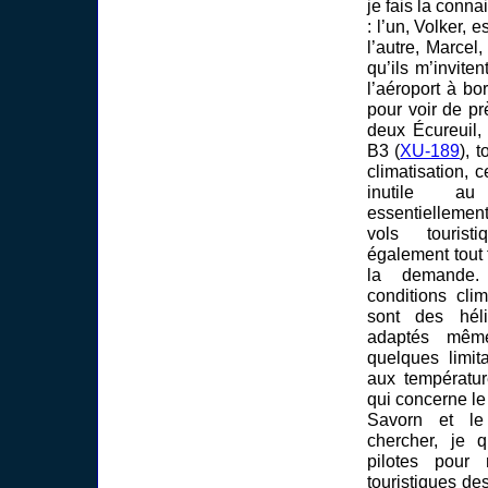
je fais la conn
: l’un, Volker, e
l’autre, Marcel,
qu’ils m’invit
l’aéroport à bo
pour voir de pr
deux Écureuil,
B3 (
XU-189
), 
climatisation, 
inutile a
essentiellement
vols tourist
également tout 
la demande
conditions cli
sont des héli
adaptés même
quelques limit
aux températur
qui concerne le
Savorn et le
chercher, je 
pilotes pour 
touristiques des