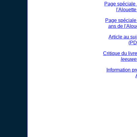
Page spéciale 
l'Alouett
Page spéciale
ans de l'Alou
Article au s
(PD
Critique du livr
leeuwer
Information p