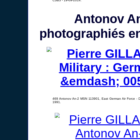
CSB3 - 19-09-2014.
Antonov A
photographiés e
469 Antonov An-2 MSN 113901, East German Air Force - D
1991.