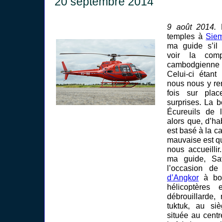
20 septembre 2014
9 août 2014.
E
temples à
Sie
ma guide s’il 
voir la comp
cambodgienn
Celui-ci étant
nous nous y r
fois sur plac
surprises. La 
Écureuils de 
alors que, d’ha
est basé à la 
mauvaise est qu
nous accueilli
ma guide, Sa
l’occasion de
d’Angkor
à bor
hélicoptères
débrouillarde,
tuktuk, au s
située au centr