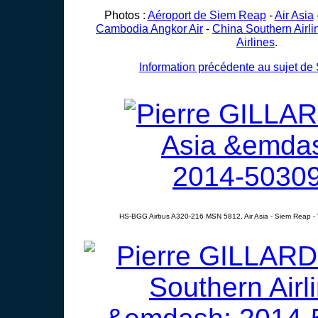
Photos :
Aéroport de Siem Reap
-
Air Asia
Cambodia Angkor Air
-
China Southern Airli
Airlines
.
Information précédente au sujet d
HS-BGG Airbus A320-216 MSN 5812, Air Asia - Siem Reap -