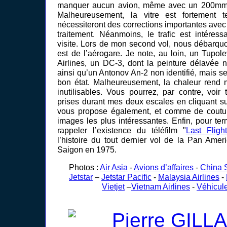
manquer aucun avion, même avec un 200mm (
Malheureusement, la vitre est fortement t
nécessiteront des corrections importantes avec
traitement. Néanmoins, le trafic est intéres
visite. Lors de mon second vol, nous débarquo
est de l’aérogare. Je note, au loin, un Tupo
Airlines, un DC-3, dont la peinture délavée n
ainsi qu’un Antonov An-2 non identifié, mais s
bon état. Malheureusement, la chaleur rend 
inutilisables. Vous pourrez, par contre, voir
prises durant mes deux escales en cliquant sur
vous propose également, et comme de coutu
images les plus intéressantes. Enfin, pour ter
rappeler l’existence du téléfilm "
Last Fligh
l’histoire du tout dernier vol de la Pan Amer
Saigon en 1975.
Photos :
Air Asia
-
Avions d’affaires
-
China 
Jetstar
–
Jetstar Pacific
-
Malaysia Airlines
-
Vietjet
–
Vietnam Airlines
-
Véhicule