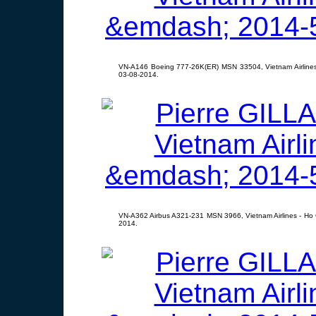
VN-A146 Boeing 777-26K(ER) MSN 33504, Vietnam Airlines
03-08-2014.
VN-A362 Airbus A321-231 MSN 3966, Vietnam Airlines - Ho 
2014.