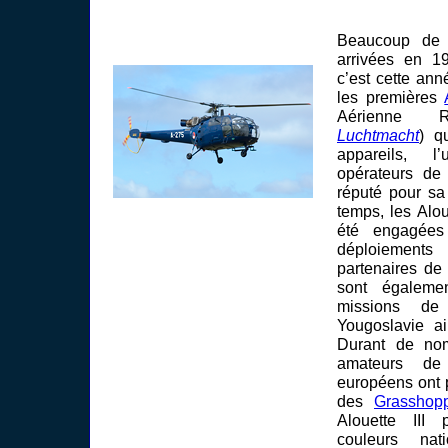
Beaucoup de 
arrivées en 1
c’est cette ann
les premières
Aérienne 
Luchtmacht
) q
appareils, l
opérateurs de 
réputé pour sa
temps, les Alo
été engagée
déploiemen
partenaires de
sont égalemen
missions de
Yougoslavie a
Durant de no
amateurs de 
européens ont p
des
Grasshop
Alouette III 
couleurs nati