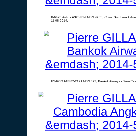
B-6623 Airbus A320-214 MSN 4205, China Southern Airlin
11-08-2014.
HS-PGG ATR-72-212A MSN 692, Bankok Airways - Siem Rea