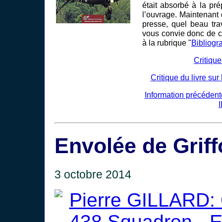
était absorbé à la pr
l’ouvrage. Maintenant q
presse, quel beau tra
vous convie donc de ce
à la rubrique "
Bibliogr
Critique
Critique du livre sur
Information précédent
I
Envolée de Grif
3 octobre 2014