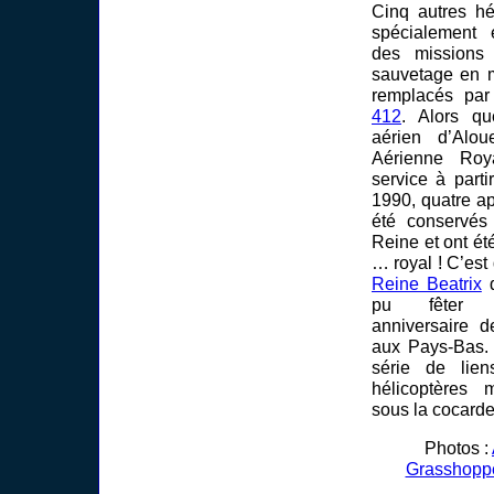
Cinq autres hé
spécialement 
des missions
sauvetage en m
remplacés pa
412
. Alors qu
aérien d’Alou
Aérienne Roy
service à part
1990, quatre ap
été conservé
Reine et ont ét
… royal ! C’est
Reine Beatrix
q
pu fêter l
anniversaire d
aux Pays-Bas. 
série de lie
hélicoptères 
sous la cocarde
Photos :
Grasshopp