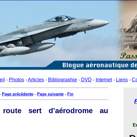
eil
-
Photos
-
Articles
-
Bibliographie
-
DVD
-
Internet
-
Liens
-
Co
-
Page précédente
-
Page suivante
-
Fin
route sert d'aérodrome au
En