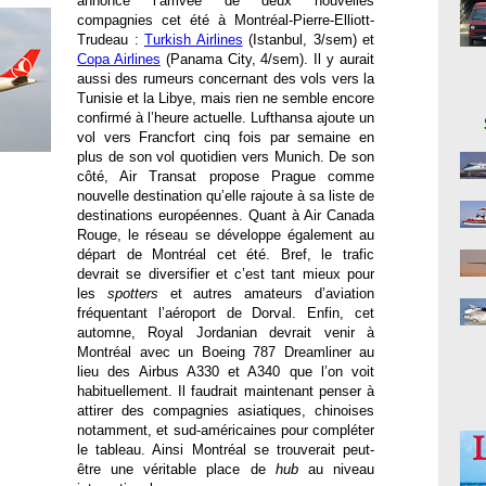
annoncé l’arrivée de deux nouvelles
compagnies cet été à Montréal-Pierre-Elliott-
Trudeau :
Turkish Airlines
(Istanbul, 3/sem) et
Copa Airlines
(Panama City, 4/sem). Il y aurait
aussi des rumeurs concernant des vols vers la
Tunisie et la Libye, mais rien ne semble encore
confirmé à l’heure actuelle. Lufthansa ajoute un
vol vers Francfort cinq fois par semaine en
plus de son vol quotidien vers Munich. De son
côté, Air Transat propose Prague comme
nouvelle destination qu’elle rajoute à sa liste de
destinations européennes. Quant à Air Canada
Rouge, le réseau se développe également au
départ de Montréal cet été. Bref, le trafic
devrait se diversifier et c’est tant mieux pour
les
spotters
et autres amateurs d’aviation
fréquentant l’aéroport de Dorval. Enfin, cet
automne, Royal Jordanian devrait venir à
Montréal avec un Boeing 787 Dreamliner au
lieu des Airbus A330 et A340 que l’on voit
habituellement. Il faudrait maintenant penser à
attirer des compagnies asiatiques, chinoises
notamment, et sud-américaines pour compléter
le tableau. Ainsi Montréal se trouverait peut-
être une véritable place de
hub
au niveau