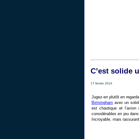
C’est solide u
17 février 2014
Jugez-en plutôt en regard
Birmingham
avec un solide
est chaotique et l’avion
considérables en jeu dans 
Incroyable, mais rassurant