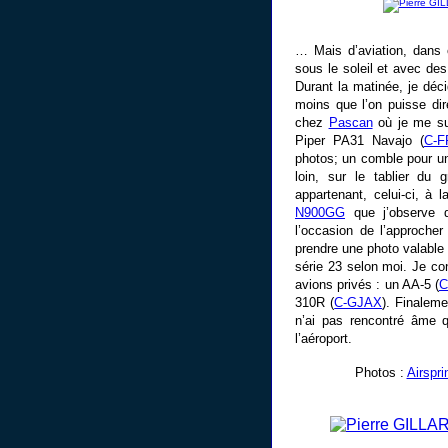
… Mais d’aviation, dans 
sous le soleil et avec de
Durant la matinée, je déci
moins que l’on puisse dir
chez
Pascan
où je me su
Piper PA31 Navajo (
C-F
photos; un comble pour u
loin, sur le tablier du
appartenant, celui-ci, à
N900GG
que j’observe d
l’occasion de l’approche
prendre une photo valable 
série 23 selon moi. Je con
avions privés : un AA-5 (
C
310R (
C-GJAX
). Finaleme
n’ai pas rencontré âme 
l’aéroport.
Photos :
Airspri