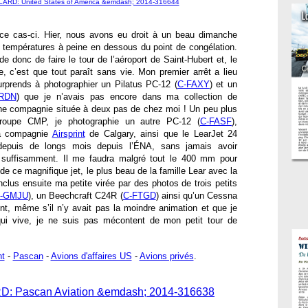
ce cas-ci. Hier, nous avons eu droit à un beau dimanche
s températures à peine en dessous du point de congélation.
de donc de faire le tour de l’aéroport de Saint-Hubert et, le
e, c’est que tout paraît sans vie. Mon premier arrêt a lieu
rprends à photographier un Pilatus PC-12 (
C-FAXY
) et un
RDN
) que je n’avais pas encore dans ma collection de
ne compagnie située à deux pas de chez moi ! Un peu plus
 groupe CMP, je photographie un autre PC-12 (
C-FASF
),
 la compagnie
Airsprint
de Calgary, ainsi que le LearJet 24
epuis de longs mois depuis l’ÉNA, sans jamais avoir
r suffisamment. Il me faudra malgré tout le 400 mm pour
de ce magnifique jet, le plus beau de la famille Lear avec la
clus ensuite ma petite virée par des photos de trois petits
-GMJU
), un Beechcraft C24R (
C-FTGD
) ainsi qu’un Cessna
nt, même s’il n’y avait pas la moindre animation et que je
qui vive, je ne suis pas mécontent de mon petit tour de
nt
-
Pascan
-
Avions d'affaires US
-
Avions privés
.