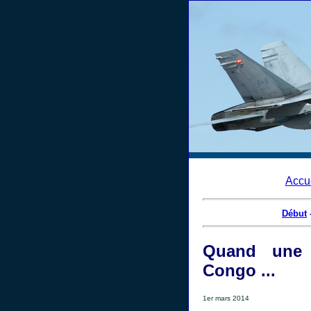
Accu
Début
Quand une 
Congo ...
1er mars 2014