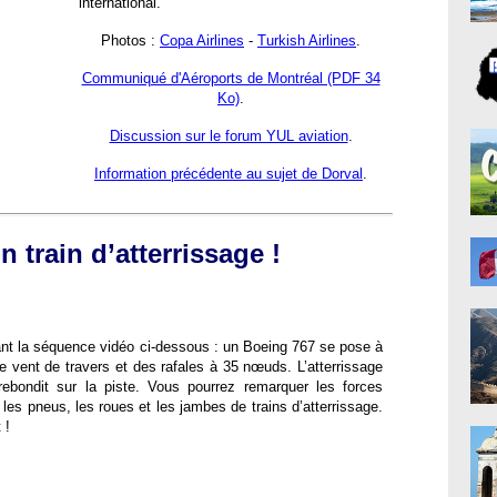
international.
Photos :
Copa Airlines
-
Turkish Airlines
.
Communiqué d'Aéroports de Montréal (PDF 34
Ko)
.
Discussion sur le forum YUL aviation
.
Information précédente au sujet de Dorval
.
n train d’atterrissage !
ant la séquence vidéo ci-dessous : un Boeing 767 se pose à
 vent de travers et des rafales à 35 nœuds. L’atterrissage
 rebondit sur la piste. Vous pourrez remarquer les forces
les pneus, les roues et les jambes de trains d’atterrissage.
 !