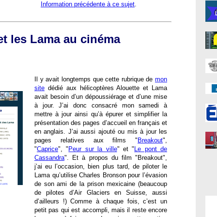
Information précédente à ce sujet
.
et les Lama au cinéma
Il y avait longtemps que cette rubrique de
mon
site
dédié aux hélicoptères Alouette et Lama
avait besoin d’un dépoussiérage et d’une mise
à jour. J’ai donc consacré mon samedi à
mettre à jour ainsi qu’à épurer et simplifier la
présentation des pages d’accueil en français et
en anglais. J’ai aussi ajouté ou mis à jour les
pages relatives aux films "
Breakout
",
"
Caprice
", "
Peur sur la ville
" et "
Le pont de
Cassandra
". Et à propos du film "Breakout",
j’ai eu l’occasion, bien plus tard, de piloter le
Lama qu’utilise Charles Bronson pour l’évasion
de son ami de la prison mexicaine (beaucoup
de pilotes d’Air Glaciers en Suisse, aussi
d’ailleurs !) Comme à chaque fois, c’est un
petit pas qui est accompli, mais il reste encore