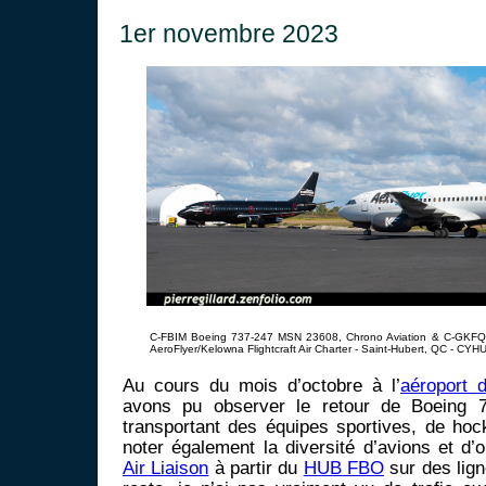
1er novembre 2023
C-FBIM Boeing 737-247 MSN 23608, Chrono Aviation & C-GKF
AeroFlyer/Kelowna Flightcraft Air Charter - Saint-Hubert, QC - CYH
Au cours du mois d’octobre à l’
aéroport 
avons pu observer le retour de Boeing 7
transportant des équipes sportives, de hoc
noter également la diversité d’avions et d’
Air Liaison
à partir du
HUB FBO
sur des lign