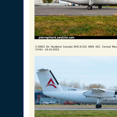
C-GMJJ De Havilland Canada DHC-8-102 MSN 302, Central Mount
CYHU - 18-10-2023.