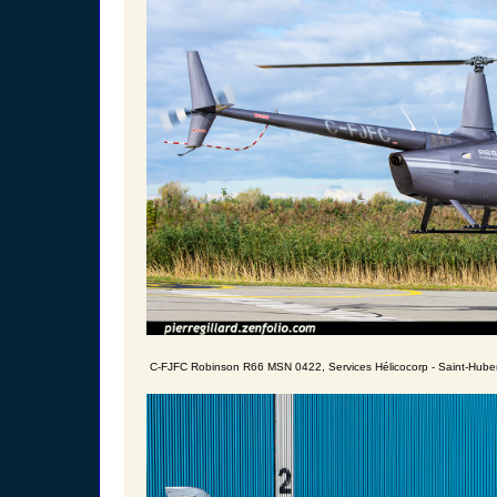
C-FJFC Robinson R66 MSN 0422, Services Hélicocorp - Saint-Huber