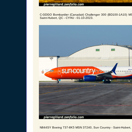
C-GDGO Bombardier (Canadair) Challenger 300 (BD100-1A10) MS
Saint-Hubert, QC - CYHU - 01-10-2023.
N844SY Boeing 737-8K5 MSN 37240, Sun Country - Saint-Hubert, 