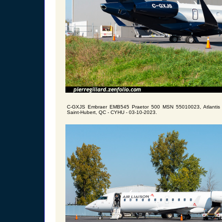
C-GXJS Embraer EMB545 Praetor 500 MSN 55010023, Atlantis Av
Saint-Hubert, QC - CYHU - 03-10-2023.