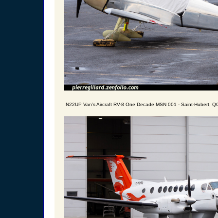
N22UP Van’s Aircraft RV-8 One Decade MSN 001 - Saint-Hubert, Q