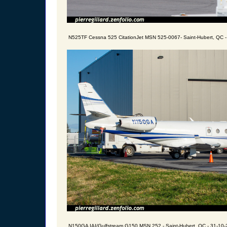
N525TF Cessna 525 CitationJet MSN 525-0067- Saint-Hubert, QC -
N150GA IAI/Gulfstream G150 MSN 252 - Saint-Hubert, QC - 31-10-