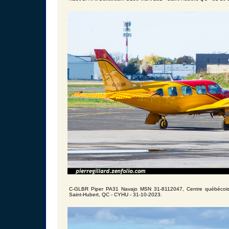
C-GLBR Piper PA31 Navajo MSN 31-8112047, Centre québécois 
Saint-Hubert, QC - CYHU - 31-10-2023.