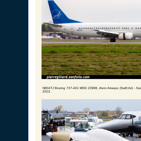
N804TJ Boeing 737-401 MSN 23988, iAero Airways (Swift Air) - Sai
2023.