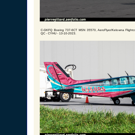
C-GKFQ Boeing 737-6CT MSN 35570, AeroFlyer/Kelowna Flightcraft
QC - CYHU - 13-10-2023.