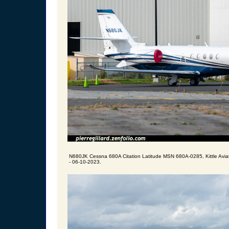
N680JK Cessna 680A Citation Latitude MSN 680A-0285, Kittle Aviat
- 06-10-2023.