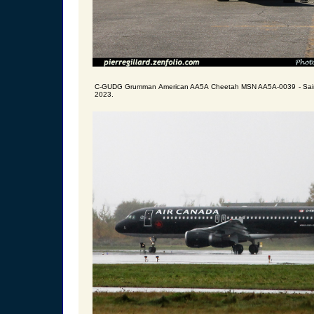
C-GUDG Grumman American AA5A Cheetah MSN AA5A-0039 - Saint
2023.