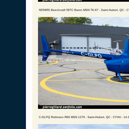
N558RS Beechcraft 58TC Baron MSN TK-67 - Saint-Hubert, QC - C
C-GLPQ Robinson R66 MSN 1276 - Saint-Hubert, QC - CYHU - 14-