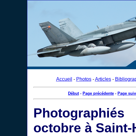
Accueil
-
Photos
-
Articles
-
Bibliogra
Début
-
Page précédente
-
Page suiv
Photograph
octobre à Saint-