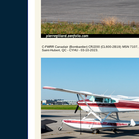
C-FWRR Canadair (Bombardier) CRJ200 (CL600-2B19) MSN 7107, Air 
Saint-Hubert, QC - CYHU - 03-10-2023.