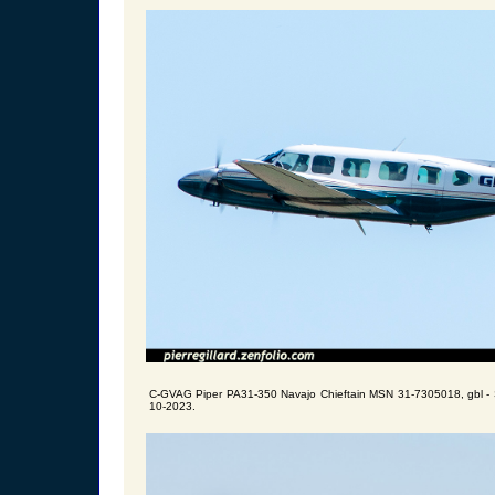
C-GVAG Piper PA31-350 Navajo Chieftain MSN 31-7305018, gbl - S
10-2023.