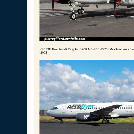
C-FJOH Beechcraft King Air B200 MSN BB-1573, Max Aviation - Sai
2023.