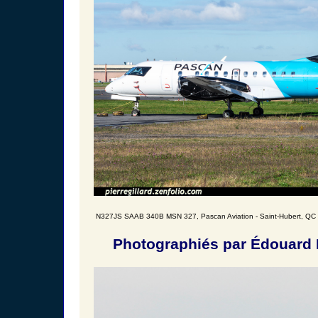
N327JS SAAB 340B MSN 327, Pascan Aviation - Saint-Hubert, QC 
Photographiés par Édouard 