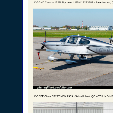
C-GGHD Cessna 172N Skyhawk II MSN 17273987 - Saint-Hubert, Q
C-GSBF Cirrus SR22T MSN 9363 - Saint-Hubert, QC - CYHU - 04-1