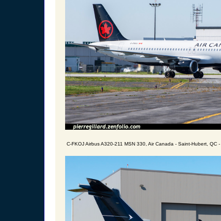
C-FKOJ Airbus A320-211 MSN 330, Air Canada - Saint-Hubert, QC 