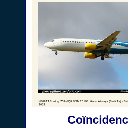
N808TJ Boeing 737-4Q8 MSN 25103, iAero Airways (Swift Air) - Sai
2023.
Coïncidenc