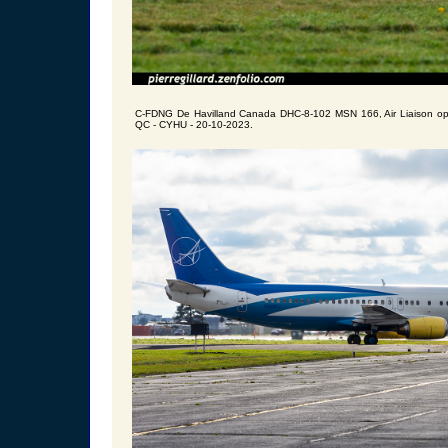
C-FDNG De Havilland Canada DHC-8-102 MSN 166, Air Liaison opb P
QC - CYHU - 20-10-2023.