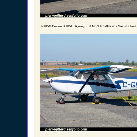
N185X Cessna A185F Skywagon II MSN 185-04220 - Saint-Hubert,