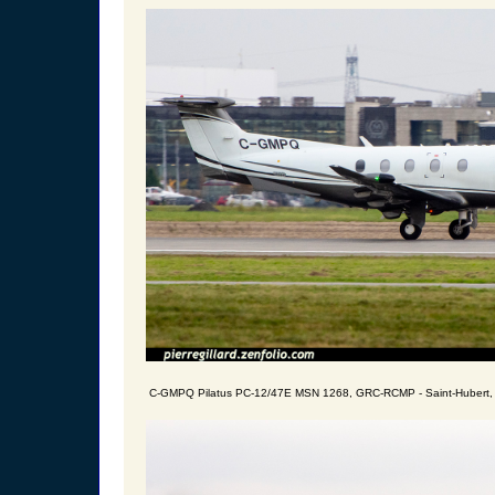
C-GMPQ Pilatus PC-12/47E MSN 1268, GRC-RCMP - Saint-Hubert, 