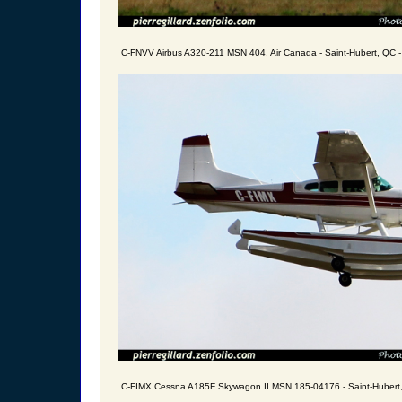
C-FNVV Airbus A320-211 MSN 404, Air Canada - Saint-Hubert, QC 
C-FIMX Cessna A185F Skywagon II MSN 185-04176 - Saint-Hubert,