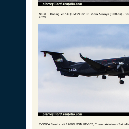
N808TJ Boeing 737-4Q8 MSN 25103, iAero Airways (Swift Air) - Sai
2023.
C-GXCA Beechcraft 1900D MSN UE-302, Chrono Aviation - Saint-Hu