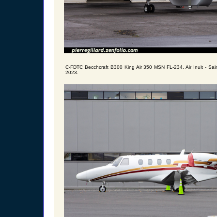
C-FDTC Becchcraft B300 King Air 350 MSN FL-234, Air Inuit - Sai
2023.