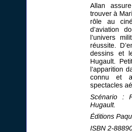
Allan assure
trouver à Mari
rôle au cin
d’aviation d
l’univers mil
réussite. D’
dessins et 
Hugault. Peti
l’apparition 
connu et a
spectacles aé
Scénario : 
Hugault.
Éditions Paq
ISBN 2-88890