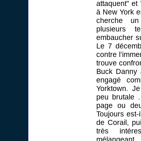
attaquent" et
à New York en
cherche un
plusieurs te
embaucher su
Le 7 décembr
contre l’imme
trouve confro
Buck Danny a
engagé comm
Yorktown. Je 
peu brutale 
page ou deux
Toujours est-i
de Corail, pu
très intére
mélangeant 