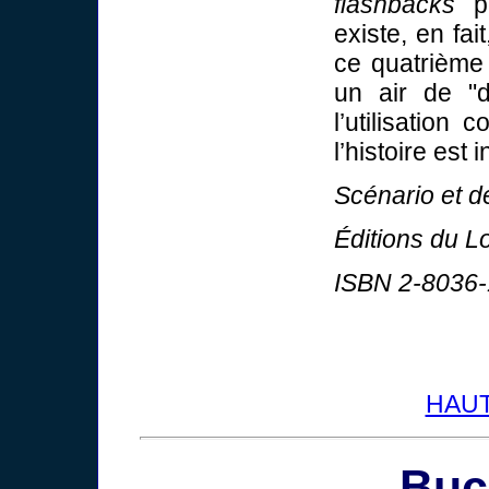
flashbacks
po
existe, en fai
ce quatrième
un air de "
l’utilisation 
l’histoire est 
Scénario et de
Éditions du L
ISBN 2-8036-
HAUT
Buc