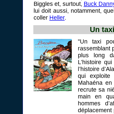
Biggles et, surtout,
Buck Dann
lui doit aussi, notamment, qu
coller
Heller
.
Un taxi
"Un taxi pou
rassemblant p
plus long d
L’histoire qu
l’histoire d’A
qui exploit
Mahaéna en P
recrute sa n
main en qua
hommes d’af
déplacement p