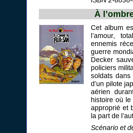
À l’ombre
Cet album est
l’amour, tot
ennemis récen
guerre mondia
Decker sauv
policiers mili
soldats dans u
d’un pilote j
aérien durant
histoire où le
approprié et 
la part de l’au
Scénario et de