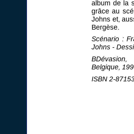
album de la s
grâce au scén
Johns et, aus
Bergèse.
Scénario : F
Johns - Dessi
BDévasion, 
Belgique, 199
ISBN 2-87153