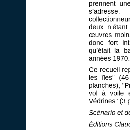
prennent un
s’adresse,
collectionne
deux n’étant
œuvres moins
donc fort int
qu’était la 
années 1970.
Ce recueil rep
les îles" (4
planches), "P
vol à voile 
Védrines" (3 
Scénario et d
Éditions Clau