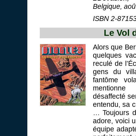
Belgique, aoû
ISBN 2-87153
Le Vol 
Alors que Ber
quelques vac
reculé de l’É
gens du vill
fantôme vol
mentionne 
désaffecté se
entendu, sa cu
… Toujours da
adore, voici 
équipe adapté