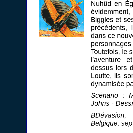
Nuhûd en Égy
évidemment,
Biggles et s
précédents, l
dans ce nouve
personnages
Toutefois, le s
l’aventure e
dessus lors d
Loutte, ils s
dynamisée par
Scénario : M
Johns - Dessin
BDévasion, 
Belgique, se