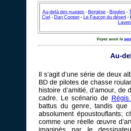
Au-delà des nuages
-
Bergèse
-
Biggles
-
Ciel
-
Dan Cooper
-
Le Faucon du désert
-
Laver
Voyez aussi la
sec
Au-de
Il s’agit d’une série de deux a
BD de pilotes de chasse roulan
histoire d’amitié, d’amour, de 
cadre. Le scénario de
Régis
battus du genre, tandis que
absolument époustouflants; c
comme une réelle œuvre d’art à
imaginés par le dessinate