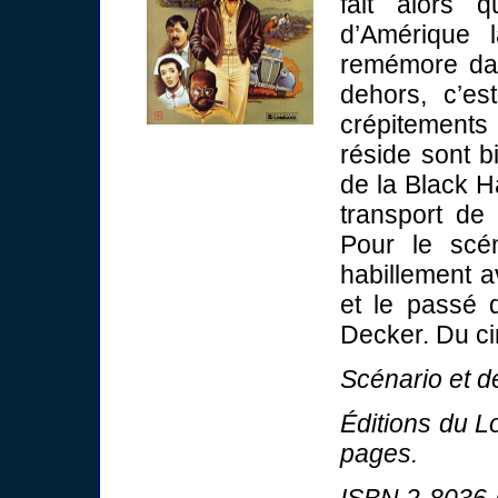
fait alors 
d’Amérique l
remémore dan
dehors, c’es
crépitements 
réside sont b
de la Black H
transport de 
Pour le scén
habillement 
et le passé d
Decker. Du c
Scénario et de
Éditions du L
pages.
ISBN 2-8036-