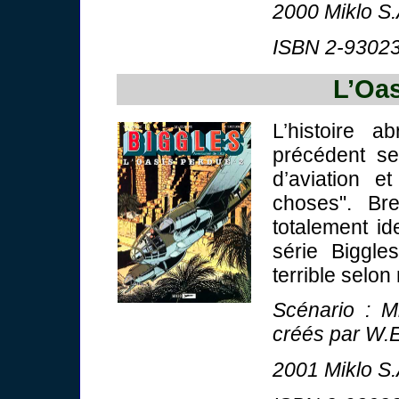
2000 Miklo S.
ISBN 2-93023
L’Oas
L’histoire a
précédent se
d’aviation e
choses". Br
totalement id
série Biggle
terrible selon
Scénario : M
créés par W.E
2001 Miklo S.