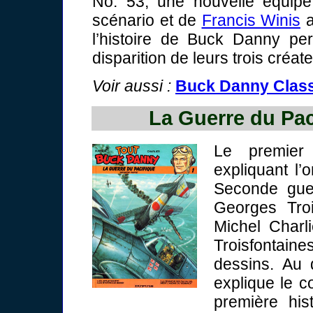
No. 53, une nouvelle équip
scénario et de
Francis Winis
a
l’histoire de Buck Danny p
disparition de leurs trois créat
Voir aussi :
Buck Danny Class
La Guerre du Pac
Le premier
expliquant l
Seconde guer
Georges Troi
Michel Charl
Troisfontain
dessins. Au
explique le c
première his