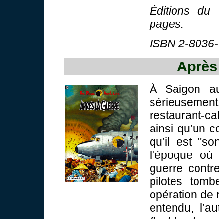
Éditions du
pages.
ISBN 2-8036-
Après 
À Saigon au
sérieusemen
restaurant-c
ainsi qu’un co
qu’il est "s
l’époque où 
guerre contr
pilotes tom
opération de 
entendu, l’au