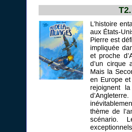
T2
L’histoire en
aux États-Uni
Pierre est dé
impliquée dan
et proche d’A
d’un cirque 
Mais la Seco
en Europe et 
rejoignent l
d’Angleterr
inévitablement 
thème de l’a
scénario. 
exceptionnel