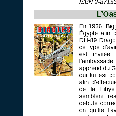
ISBN 2-87153
L’Oas
En 1936, Big
Égypte afin 
DH-89 Dragon
ce type d’avi
est invitée
l’ambassade 
apprend du Go
qui lui est c
afin d’effect
de la Libye
semblent très
débute correc
on quitte l’