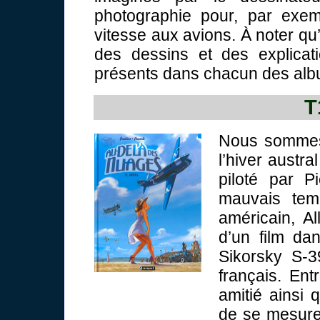
photographie pour, par exem
vitesse aux avions. À noter qu
des dessins et des explicat
présents dans chacun des alb
T
Nous sommes 
l’hiver austr
piloté par P
mauvais temp
américain, A
d’un film d
Sikorsky S-39
français. Ent
amitié ainsi 
de se mesure