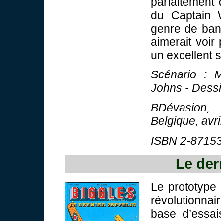
parfaitement 
du Captain W
genre de ban
aimerait voir 
un excellent 
Scénario : M
Johns - Dessin
BDévasion, 
Belgique, avr
ISBN 2-87153
Le der
Le prototype
révolutionna
base d’essai