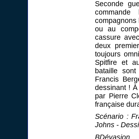
Seconde gue
commande l
compagnons ha
ou au compo
cassure avec
deux premier
toujours omni
Spitfire et 
bataille son
Francis Berg
dessinant ! À
par Pierre Cl
française dur
Scénario : F
Johns - Dessi
BDévasion, 