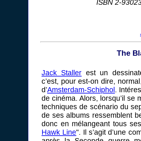
ISBN 2-93023
The Bl
Jack Staller
est un dessinate
c’est, pour est-on dire, normal
d’
Amsterdam-Schiphol
. Intére
de cinéma. Alors, lorsqu’il se 
techniques de scénario du sept
de ses albums ressemblent bea
donc en mélangeant tous ses i
Hawk Line
". Il s’agit d’une c
après la Seconde guerre mo