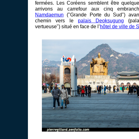
fermées. Les Coréens semblent être quelque
arrivons au carrefour aux cinq embra
Namdaemun
("Grande Porte du Sud") avant
chemin vers le
palais Deoksugung
(pala
vertueuse") situé en face de l’
hôtel de ville de 