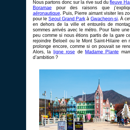
Nous partons donc sur la rive sud du
fleuve H
Boramae
pour des raisons que j’expl
aéronautique
. Puis, Pierre aimant visiter les z
pour le
Seoul Grand Park
à
Gwacheon-si
. À c
en dehors de la ville et entourés de montag
sommes arrivés avec le métro. Pour faire une
peu comme si nous étions partis de la gare ce
rejoindre Beloeil ou le Mont Saint-Hilaire en 
prolonge encore, comme si on pouvait se rend
Alors, la
ligne rose
de
Madame Plante
manq
d’ambition ?