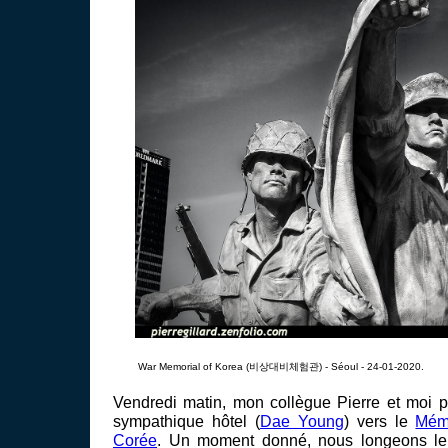
War Memorial of Korea (비상대비체험관) - Séoul - 24-01-2020.
Vendredi matin, mon collègue Pierre et moi p
sympathique hôtel (
Dae Young
) vers le
Mém
Corée
. Un moment donné, nous longeons le