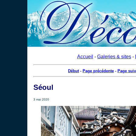
Accueil
-
Galeries & sites
-
Début
-
Page précédente
-
Page suiv
Séoul
3 mai 2020