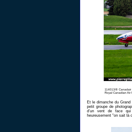
114013/8 Canadair 
Royal Canadian Air 
Et le dimanche du Grand P
petit groupe de photograp
d’un vent de face qui 
heureusement "on sait là 