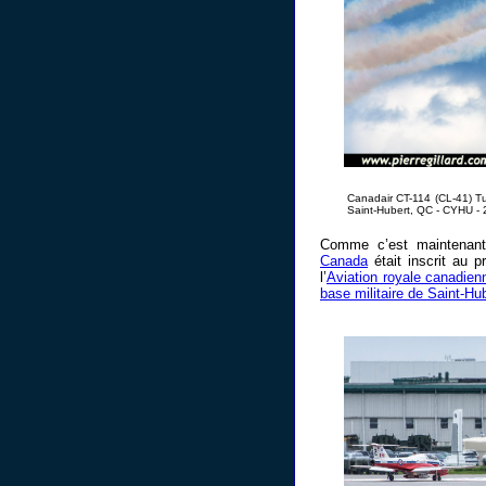
Canadair CT-114 (CL-41) Tu
Saint-Hubert, QC - CYHU - 
Comme c’est maintenant
Canada
était inscrit au 
l’
Aviation royale canadien
base militaire de Saint-Hu