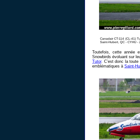
Canadair CT-114 (CL-41) Tu
Saint-Hubert, QC - CYHU - 
Toutefois, cette année es
Snowbirds évoluant sur le
Tutor
. C’est donc la tout
emblématiques à
Saint-Hu