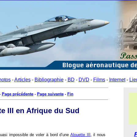
hotos
-
Articles
-
Bibliographie
-
BD
-
DVD
-
Films
-
Internet
-
Lie
-
Page précédente
-
Page suivante
-
Fin
te III en Afrique du Sud
quasi impossible de voler à bord d’une
Alouette III
, il nous