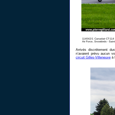
114042/1 Canadair CT-114 
Air Force, Snowbirds - Sai
Arrivés discrètement du
n’avaient prévu aucun vo
circuit Gilles-Villeneuve
à 