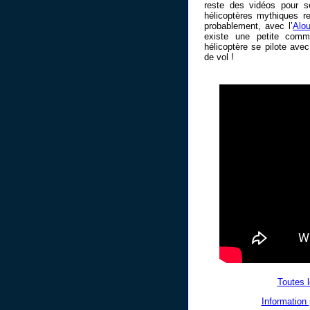
reste des vidéos pour s
hélicoptères mythiques re
probablement, avec l’
Alo
existe une petite comm
hélicoptère se pilote a
de vol !
Toutes l
Information