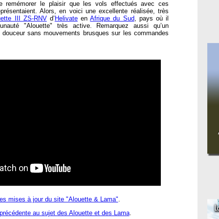
e remémorer le plaisir que les vols effectués avec ces
présentaient. Alors, en voici une excellente réalisée, très
uette III ZS-RNV
d’
Helivate
en
Afrique du Sud
, pays où il
unauté "Alouette" très active. Remarquez aussi qu’un
vec douceur sans mouvements brusques sur les commandes
es mises à jour du site "Alouette & Lama"
.
 précédente au sujet des Alouette et des Lama
.