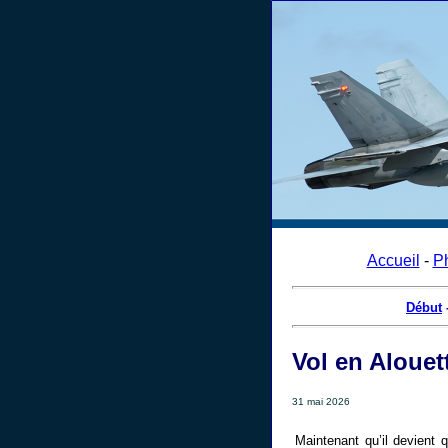
Accueil
-
P
Début
Vol en Alouet
31 mai 2026
Maintenant qu’il devient 