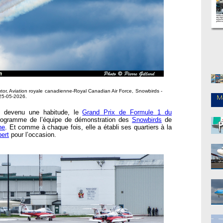
tor, Aviation royale canadienne-Royal Canadian Air Force, Snowbirds -
25-05-2026.
 devenu une habitude, le
Grand Prix de Formule 1 du
programme de l’équipe de démonstration des
Snowbirds
de
ne
. Et comme à chaque fois, elle a établi ses quartiers à la
bert
pour l’occasion.