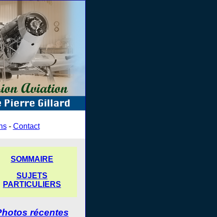
ns
-
Contact
SOMMAIRE
SUJETS
PARTICULIERS
Photos récentes