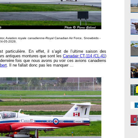
tor, Aviation royale canadienne-Royal Canadian Air Force, Snowbirds -
24-05-2026.
t particulière. En effet, il s’agit de l’ultime saison des
urs antiques montures que sont les
Canadair CT-114 (CL-41)
e dernière fois que nous avons pu voir ces avions canadiens
bert
. Il ne fallait donc pas les manquer …