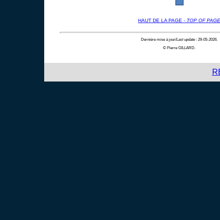
HAUT DE LA PAGE -
TOP OF PAG
Dernière mise à jour/
Last update
: 29-05-2026.
© Pierre GILLARD.
R