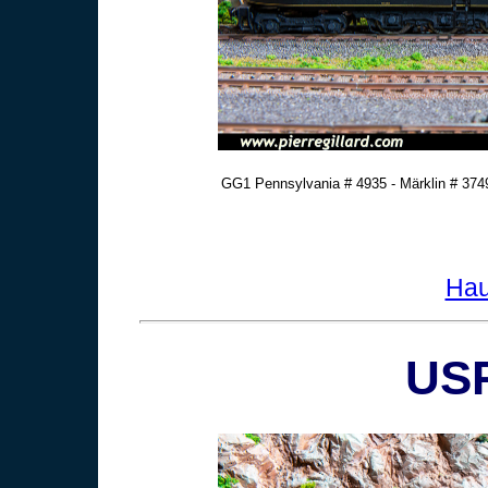
GG1 Pennsylvania # 4935 - Märklin # 3749
Hau
USR