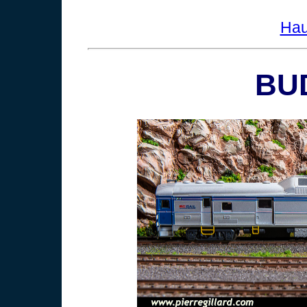
Hau
BU