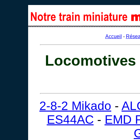
Accueil
-
Rése
Locomotives 
2-8-2 Mikado
-
AL
ES44AC
-
EMD 