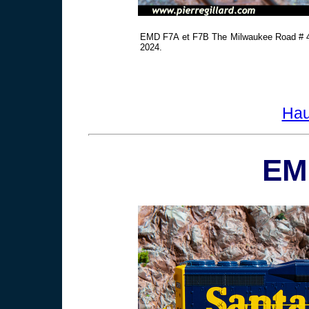
EMD F7A et F7B The Milwaukee Road # 48-
2024.
Hau
EM