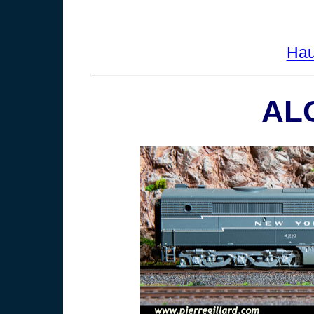
Hau
AL