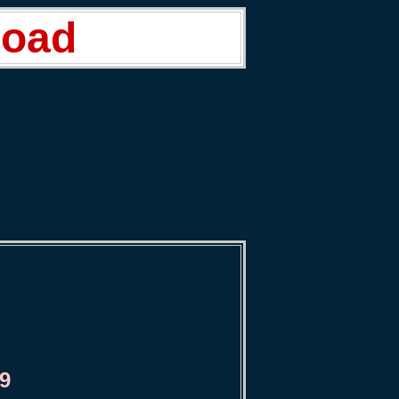
road
9